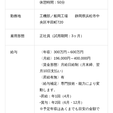
休憩時間：50分
勤務地
工機部／船岡工場 静岡県浜松市中
央区半田町720
雇用形態
正社員（試用期間：3ヶ月）
給与
〈年収〉300万円～600万円
〈月給〉196,000円～400,000円
〈賃金形態〉月給日給制（月末締、翌
月10日支払い）
〈昇給有無〉有
〈給与補足〉専門技術・能力により変
動します。
HOME
◦昇給：年1回（4月）
◦賞与：年2回（6月・12月）
COMPANY
会社を知る
※予定年収はあくまでも目安の金額で