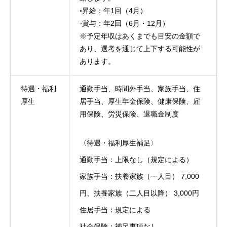
◦昇給：年1回（4月）
◦賞与：年2回（6月・12月）
※予定年収はあくまでも目安の金額で
あり、選考を通じて上下する可能性が
あります。
待遇・福利
通勤手当、時間外手当、家族手当、住
HOME
厚生
居手当、厚生年金保険、健康保険、雇
用保険、労災保険、退職金制度
COMPANY
会社を知る
〈待遇・福利厚生補足〉
BUSINESS
仕事を知る
通勤手当：上限なし（規定による）
RECRUIT
採用を知る
家族手当：扶養家族（一人目） 7,000
円、扶養家族（二人目以降） 3,000円
住居手当：規定による
社会保険：補足事項なし