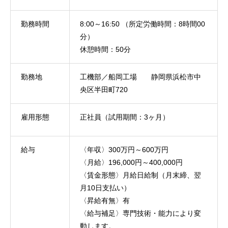
勤務時間
8:00～16:50 （所定労働時間：8時間00
分）
休憩時間：50分
勤務地
工機部／船岡工場 静岡県浜松市中
央区半田町720
雇用形態
正社員（試用期間：3ヶ月）
給与
〈年収〉300万円～600万円
〈月給〉196,000円～400,000円
〈賃金形態〉月給日給制（月末締、翌
月10日支払い）
〈昇給有無〉有
〈給与補足〉専門技術・能力により変
動します。