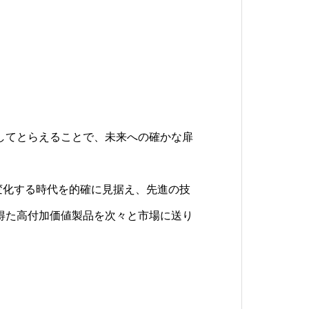
Y
してとらえることで、未来への確かな扉
化する時代をリード。
て「情熱」と「好奇心」を持った方を募
技術開発力を発揮します。
は、変化する時代を的確に見据え、先進の技
元気で何事にもチャレンジできる方を待
得た高付加価値製品を次々と市場に送り