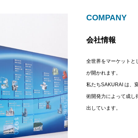
COMPANY
TECHNOLOG
RECRUIT
会社情報
事業内容
採用
全世界をマーケットと
グローバルな視点で変
「ものづくり」に対し
が開かれます。
未来に向けて、先進の
集しています。
私たちSAKURAI 
自分の強みを活かし、
術開発力によって成し
っています。
出しています。